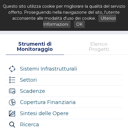
Questo sito utilizza cookie per migliorare la qualità del servizio
offerto. Proseguendo nella navigazione del sito, l'utente
acconsente alle modalità d'uso dei cookie.
Ulteriori
Informazioni
OK
Strumenti di
Elenco
Monitoraggio
Progetti
Sistemi Infrastrutturali
Settori
Scadenze
Copertura Finanziaria
Sintesi delle Opere
Ricerca