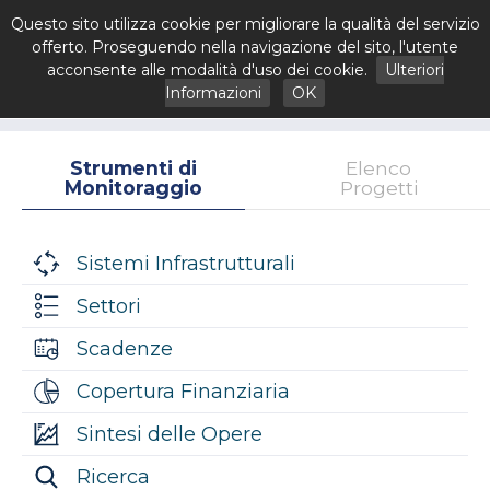
Questo sito utilizza cookie per migliorare la qualità del servizio
offerto. Proseguendo nella navigazione del sito, l'utente
acconsente alle modalità d'uso dei cookie.
Ulteriori
Informazioni
OK
Strumenti di
Elenco
Monitoraggio
Progetti
Sistemi Infrastrutturali
Settori
Scadenze
Copertura Finanziaria
Sintesi delle Opere
Ricerca