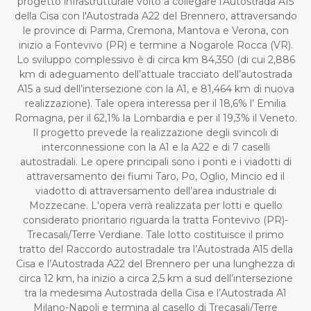
progetto infrastrutturale volto a collegare l'Autostrada A15
della Cisa con l'Autostrada A22 del Brennero, attraversando
le province di Parma, Cremona, Mantova e Verona, con
inizio a Fontevivo (PR) e termine a Nogarole Rocca (VR).
Lo sviluppo complessivo è di circa km 84,350 (di cui 2,886
km di adeguamento dell’attuale tracciato dell’autostrada
A15 a sud dell’intersezione con la A1, e 81,464 km di nuova
realizzazione). Tale opera interessa per il 18,6% l’ Emilia
Romagna, per il 62,1% la Lombardia e per il 19,3% il Veneto.
Il progetto prevede la realizzazione degli svincoli di
interconnessione con la A1 e la A22 e di 7 caselli
autostradali. Le opere principali sono i ponti e i viadotti di
attraversamento dei fiumi Taro, Po, Oglio, Mincio ed il
viadotto di attraversamento dell’area industriale di
Mozzecane. L'opera verrà realizzata per lotti e quello
considerato prioritario riguarda la tratta Fontevivo (PR)-
Trecasali/Terre Verdiane. Tale lotto costituisce il primo
tratto del Raccordo autostradale tra l’Autostrada A15 della
Cisa e l’Autostrada A22 del Brennero per una lunghezza di
circa 12 km, ha inizio a circa 2,5 km a sud dell’intersezione
tra la medesima Autostrada della Cisa e l’Autostrada A1
Milano-Napoli e termina al casello di Trecasali/Terre