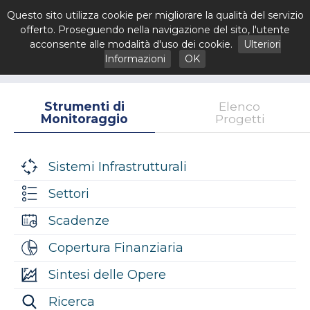
Questo sito utilizza cookie per migliorare la qualità del servizio
offerto. Proseguendo nella navigazione del sito, l'utente
acconsente alle modalità d'uso dei cookie.
Ulteriori
Informazioni
OK
Strumenti di
Elenco
Monitoraggio
Progetti
Sistemi Infrastrutturali
Settori
Scadenze
Copertura Finanziaria
Sintesi delle Opere
Ricerca