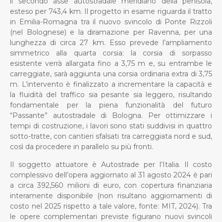
il secondo asse autostradale meridiano della penisola,
esteso per 743,4 km. Il progetto in esame riguarda il tratto
in Emilia-Romagna tra il nuovo svincolo di Ponte Rizzoli
(nel Bolognese) e la diramazione per Ravenna, per una
lunghezza di circa 27 km. Esso prevede l’ampliamento
simmetrico alla quarta corsia: la corsia di sorpasso
esistente verrà allargata fino a 3,75 m e, su entrambe le
carreggiate, sarà aggiunta una corsia ordinaria extra di 3,75
m. L’intervento è finalizzato a incrementare la capacità e
la fluidità del traffico sia pesante sia leggero, risultando
fondamentale per la piena funzionalità del futuro
“Passante” autostradale di Bologna. Per ottimizzare i
tempi di costruzione, i lavori sono stati suddivisi in quattro
sotto-tratte, con cantieri sfalsati tra carreggiata nord e sud,
così da procedere in parallelo su più fronti.
Il soggetto attuatore è Autostrade per l’Italia. Il costo
complessivo dell’opera aggiornato al 31 agosto 2024 è pari
a circa 392,560 milioni di euro, con copertura finanziaria
interamente disponibile (non risultano aggiornamenti di
costo nel 2025 rispetto a tale valore, fonte: MIT, 2024). Tra
le opere complementari previste figurano nuovi svincoli