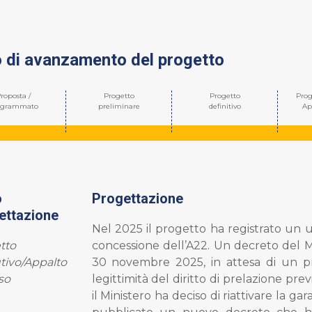
o di avanzamento del progetto
roposta /
Progetto
Progetto
Prog
ogrammato
preliminare
definitivo
Ap
o
Progettazione
ettazione
Nel 2025 il progetto ha registrato un ul
tto
concessione dell’A22. Un decreto del M
tivo/Appalto
30 novembre 2025, in attesa di un pr
so
legittimità del diritto di prelazione pr
il Ministero ha deciso di riattivare la g