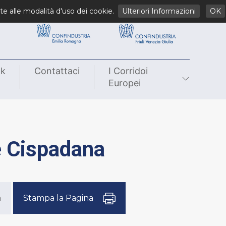
li
te alle modalità d'uso dei cookie.
Ulteriori Informazioni
OK
nk
Contattaci
I Corridoi
Europei
e Cispadana
à
Stampa la Pagina