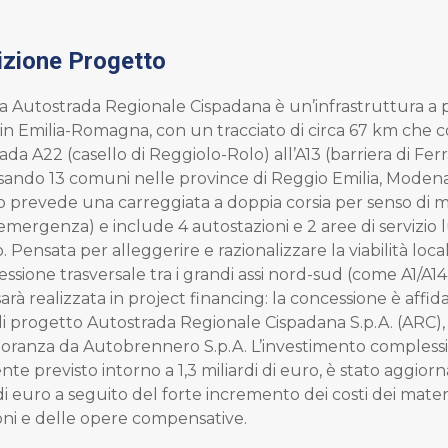
izione Progetto
 Autostrada Regionale Cispadana è un’infrastruttura a
 in Emilia-Romagna, con un tracciato di circa 67 km che 
rada A22 (casello di Reggiolo-Rolo) all’A13 (barriera di Fer
sando 13 comuni nelle province di Reggio Emilia, Modena 
 prevede una carreggiata a doppia corsia per senso di m
’emergenza) e include 4 autostazioni e 2 aree di servizio 
. Pensata per alleggerire e razionalizzare la viabilità loc
ssione trasversale tra i grandi assi nord-sud (come A1/A14
arà realizzata in project financing: la concessione è affida
di progetto Autostrada Regionale Cispadana S.p.A. (ARC),
oranza da Autobrennero S.p.A. L’investimento complessi
nte previsto intorno a 1,3 miliardi di euro, è stato aggiorn
 di euro a seguito del forte incremento dei costi dei materi
oni e delle opere compensative.