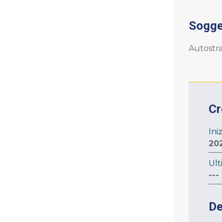
Sogget
Autostra
C
Ini
20
Ult
---
De