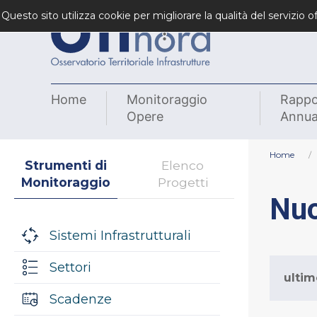
Questo sito utilizza cookie per migliorare la qualità del servizio
Home
Monitoraggio
Rappo
Opere
Annua
Home
Strumenti di
Elenco
Monitoraggio
Progetti
Nuo
Sistemi Infrastrutturali
Settori
ulti
Scadenze