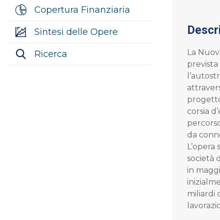
Copertura Finanziaria
Descr
Sintesi delle Opere
La Nuova
Ricerca
prevista
l’autost
attraver
progetto
corsia d
percorso
da conne
L’opera s
società 
in maggi
inizialme
miliardi
lavorazi