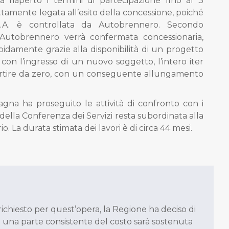
riaperto i termini di partecipazione fino al 3
tamente legata all’esito della concessione, poiché
p.A. è controllata da Autobrennero. Secondo
e Autobrennero verrà confermata concessionaria,
pidamente grazie alla disponibilità di un progetto
 con l’ingresso di un nuovo soggetto, l’intero iter
artire da zero, con un conseguente allungamento
gna ha proseguito le attività di confronto con i
 della Conferenza dei Servizi resta subordinata alla
. La durata stimata dei lavori è di circa 44 mesi.
richiesto per quest’opera, la Regione ha deciso di
di una parte consistente del costo sarà sostenuta