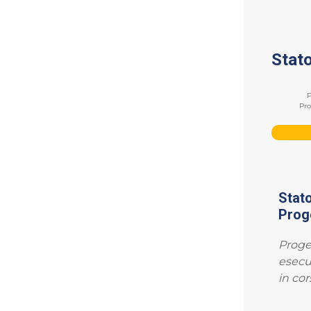
Stat
P
Pr
Stat
Prog
Proge
esecu
in cor