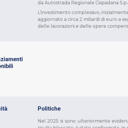
da Autostrada Regionale Cispadana S.p.
L’investimento complessivo, inizialmente p
aggiornato a circa 2 miliardi di euro a se
delle lavorazioni e delle opere compens
nziamenti
nibili
cità
Politiche
Nel 2025 si sono ulteriormente evidenzia
risulta bloccato: è stato confermato, in 