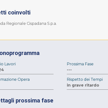
ti coinvolti
da Regionale Cispadana S.p.a.
ronoprogramma
zio Lavori
Prossima Fase
24
---
imazione Opera
Rispetto dei Tempi
in grave ritardo
ttagli prossima fase