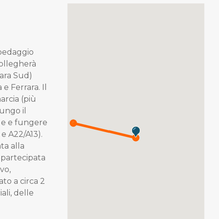
 pedaggio
collegherà
rara Sud)
e Ferrara. Il
arcia (più
lungo il
ale e fungere
 e A22/A13).
ta alla
 partecipata
vo,
ato a circa 2
ali, delle