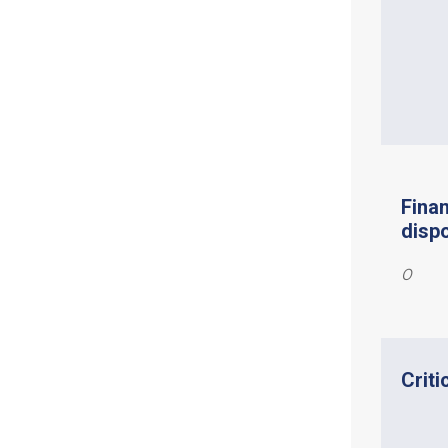
Fina
dispo
0
Criti