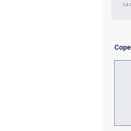
La 
Coper