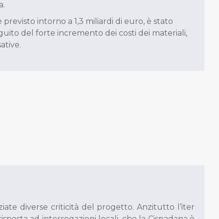
a.
revisto intorno a 1,3 miliardi di euro, è stato
guito del forte incremento dei costi dei materiali,
ative.
te diverse criticità del progetto. Anzitutto l’iter
risposta ad interrogazioni locali, che la Cispadana è