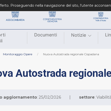
Confindustrie fondatrici
Confindustrie regiona
 offerto. Proseguendo nella navigazione del sito, l'utente acconsen
rti
Documenti
Li
Notizie
li
Monitoraggio Opere
Nuova Autostrada regionale Cispadana
va Autostrada regional
mo aggiornamento
: 25/02/2026
|
settore
: Viabilit