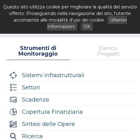
Questo sito utilizza cookie per migliorare la qualità del servizio
offerto. Proseguendo nella navigazione del sito, l'utente
acconsente alle modalità d'uso dei cookie.
Ulteriori
Informazioni
OK
Strumenti di
Elenco
Monitoraggio
Progetti
Sistemi Infrastrutturali
Settori
Scadenze
Copertura Finanziaria
Sintesi delle Opere
Ricerca