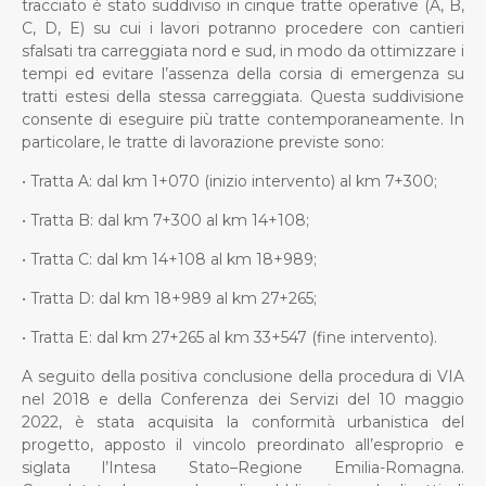
tracciato è stato suddiviso in cinque tratte operative (A, B,
C, D, E) su cui i lavori potranno procedere con cantieri
sfalsati tra carreggiata nord e sud, in modo da ottimizzare i
tempi ed evitare l’assenza della corsia di emergenza su
tratti estesi della stessa carreggiata. Questa suddivisione
consente di eseguire più tratte contemporaneamente. In
particolare, le tratte di lavorazione previste sono:
• Tratta A: dal km 1+070 (inizio intervento) al km 7+300;
• Tratta B: dal km 7+300 al km 14+108;
• Tratta C: dal km 14+108 al km 18+989;
• Tratta D: dal km 18+989 al km 27+265;
• Tratta E: dal km 27+265 al km 33+547 (fine intervento).
A seguito della positiva conclusione della procedura di VIA
nel 2018 e della Conferenza dei Servizi del 10 maggio
2022, è stata acquisita la conformità urbanistica del
progetto, apposto il vincolo preordinato all’esproprio e
siglata l’Intesa Stato–Regione Emilia-Romagna.