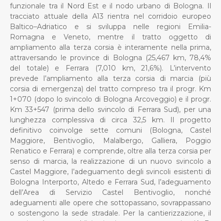
funzionale tra il Nord Est e il nodo urbano di Bologna. Il
tracciato attuale della A13 rientra nel corridoio europeo
Baltico–Adriatico e si sviluppa nelle regioni Emilia-
Romagna e Veneto, mentre il tratto oggetto di
ampliamento alla terza corsia è interamente nella prima,
attraversando le province di Bologna (25,467 km, 78,4%
del totale) e Ferrara (7,010 km, 21,6%). L’intervento
prevede l’ampliamento alla terza corsia di marcia (più
corsia di emergenza) del tratto compreso tra il progr. Km
1+070 (dopo lo svincolo di Bologna Arcoveggio) e il progr.
Km 33+547 (prima dello svincolo di Ferrara Sud), per una
lunghezza complessiva di circa 32,5 km. Il progetto
definitivo coinvolge sette comuni (Bologna, Castel
Maggiore, Bentivoglio, Malalbergo, Galliera, Poggio
Renatico e Ferrara) e comprende, oltre alla terza corsia per
senso di marcia, la realizzazione di un nuovo svincolo a
Castel Maggiore, l’adeguamento degli svincoli esistenti di
Bologna Interporto, Altedo e Ferrara Sud, l’adeguamento
dell’Area di Servizio Castel Bentivoglio, nonché
adeguamenti alle opere che sottopassano, sovrappassano
o sostengono la sede stradale. Per la cantierizzazione, il