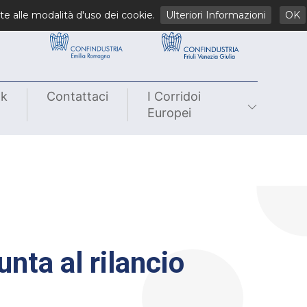
li
te alle modalità d'uso dei cookie.
Ulteriori Informazioni
OK
nk
Contattaci
I Corridoi
Europei
unta al rilancio