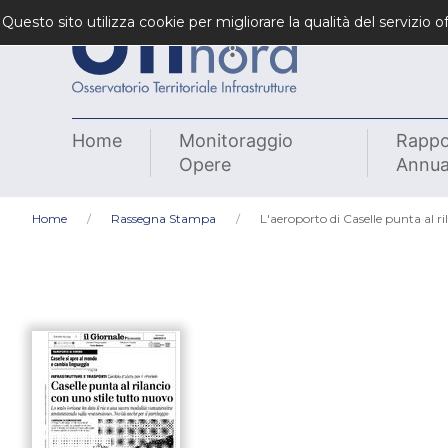
Questo sito utilizza cookie per migliorare la qualità del servizio
Home
Monitoraggio
Rappo
Opere
Annua
Home
Rassegna Stampa
L'aeroporto di Caselle punta al ri