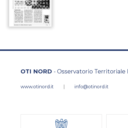
OTI NORD
- Osservatorio Territoriale
www.otinord.it
|
info@otinord.it