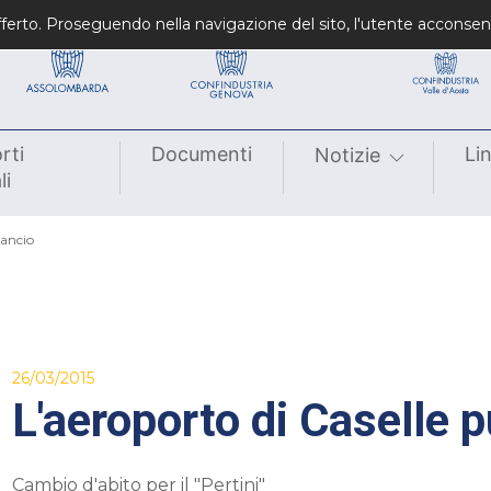
Confindustrie fondatrici
Confindustrie regiona
 offerto. Proseguendo nella navigazione del sito, l'utente acconsen
rti
Documenti
Li
Notizie
li
lancio
26/03/2015
L'aeroporto di Caselle p
Cambio d'abito per il "Pertini"