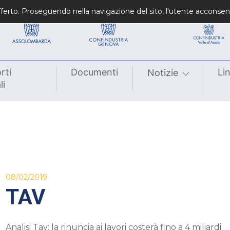
Confindustrie fondatrici
Confindustrie regiona
 offerto. Proseguendo nella navigazione del sito, l'utente acconsen
rti
Documenti
Li
Notizie
li
08/02/2019
TAV
Analisi Tav: la rinuncia ai lavori costerà fino a 4 miliardi