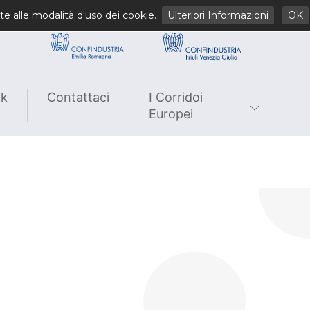
li
te alle modalità d'uso dei cookie.
Ulteriori Informazioni
OK
nk
Contattaci
I Corridoi
Europei