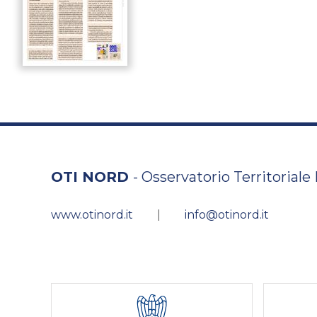
OTI NORD
- Osservatorio Territoriale
www.otinord.it
|
info@otinord.it