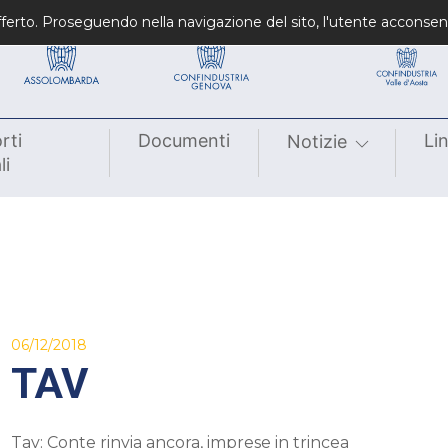
Confindustrie fondatrici
Confindustrie regiona
 offerto. Proseguendo nella navigazione del sito, l'utente acconsen
rti
Documenti
Li
Notizie
li
06/12/2018
TAV
Tav: Conte rinvia ancora, imprese in trincea