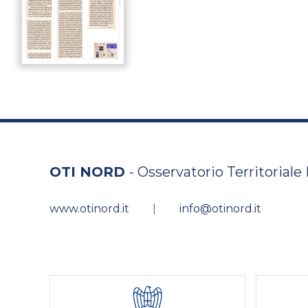
OTI NORD
- Osservatorio Territoriale
www.otinord.it
|
info@otinord.it