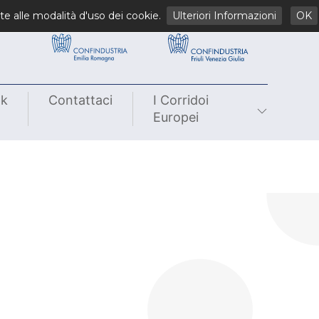
li
te alle modalità d'uso dei cookie.
Ulteriori Informazioni
OK
nk
Contattaci
I Corridoi
Europei