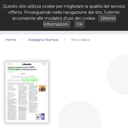
Questo sito utilizza cookie per migliorare la qualità del servizio
offerto. Proseguendo nella navigazione del sito, l'utente
acconsente alle modalità d'uso dei cookie.
Ulteriori
Informazioni
OK
Home
Rassegna Stampa
Terzo Valico