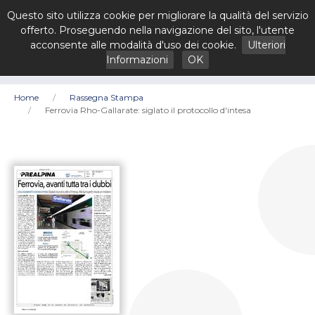
Questo sito utilizza cookie per migliorare la qualità del servizio
offerto. Proseguendo nella navigazione del sito, l'utente
acconsente alle modalità d'uso dei cookie.
Ulteriori
Informazioni
OK
Home
Rassegna Stampa
Ferrovia Rho-Gallarate: siglato il protocollo d'intesa