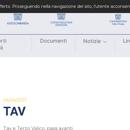
Confindustrie fondatrici
Confindustrie regiona
 offerto. Proseguendo nella navigazione del sito, l'utente acconsen
rti
Documenti
Li
Notizie
li
04/04/2017
TAV
Tav e Terzo Valico, passi avanti.