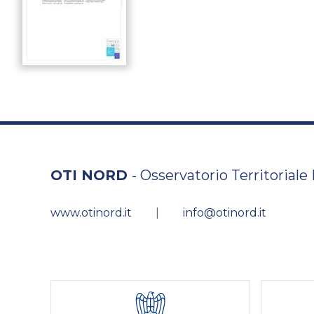
OTI NORD
- Osservatorio Territoriale
www.otinord.it
|
info@otinord.it