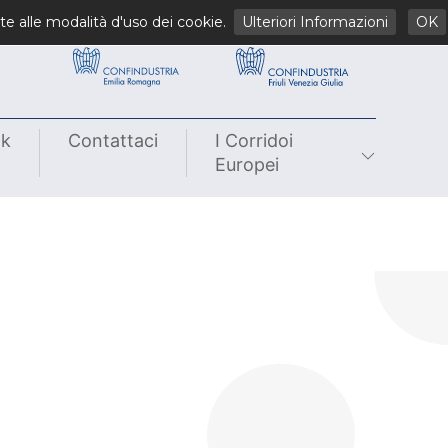
li
te alle modalità d'uso dei cookie.
Ulteriori Informazioni
OK
nk
Contattaci
I Corridoi
Europei