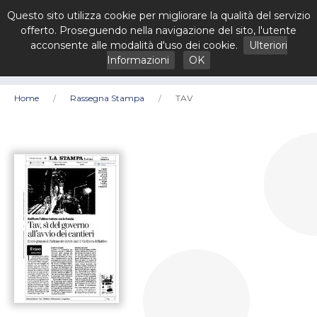
Questo sito utilizza cookie per migliorare la qualità del servizio
offerto. Proseguendo nella navigazione del sito, l'utente
acconsente alle modalità d'uso dei cookie.
Ulteriori
Informazioni
OK
Home
Rassegna Stampa
TAV