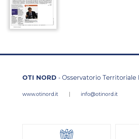
OTI NORD
- Osservatorio Territoriale
www.otinord.it
|
info@otinord.it