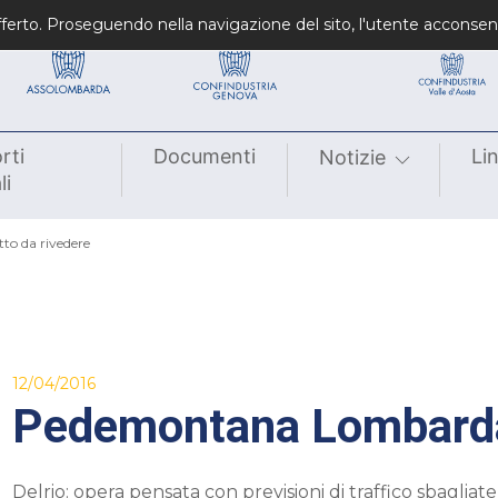
Confindustrie fondatrici
Confindustrie regiona
 offerto. Proseguendo nella navigazione del sito, l'utente acconsen
rti
Documenti
Li
Notizie
li
o da rivedere
12/04/2016
Pedemontana Lombarda:
Delrio: opera pensata con previsioni di traffico sbaglia