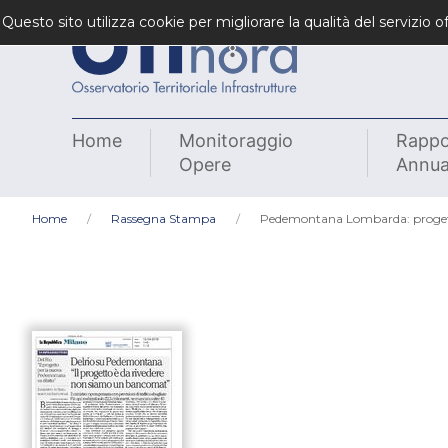
Questo sito utilizza cookie per migliorare la qualità del servizio
Home
Monitoraggio
Rappo
Opere
Annua
Home
Rassegna Stampa
Pedemontana Lombarda: progett