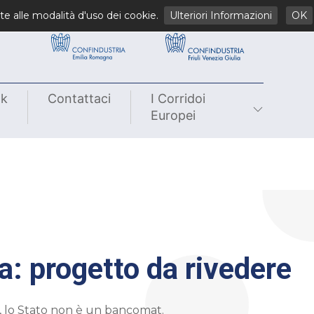
li
te alle modalità d'uso dei cookie.
Ulteriori Informazioni
OK
nk
Contattaci
I Corridoi
Europei
 progetto da rivedere
te, lo Stato non è un bancomat.