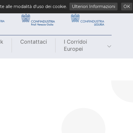
li
te alle modalità d'uso dei cookie.
Ulteriori Informazioni
OK
nk
Contattaci
I Corridoi
Europei