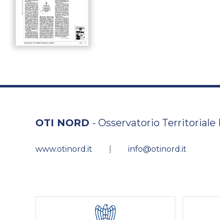
OTI NORD
- Osservatorio Territoriale
www.otinord.it
|
info@otinord.it