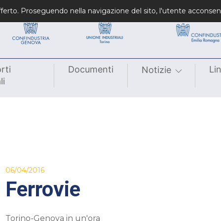
Confindustrie fondatrici
Confindustrie regiona
 offerto. Proseguendo nella navigazione del sito, l'utente acconsen
rti
Documenti
Li
Notizie
li
06/04/2016
Ferrovie
Torino-Genova in un'ora