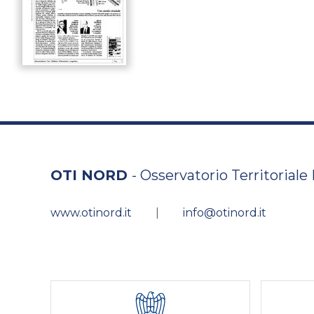
OTI NORD
- Osservatorio Territoriale
www.otinord.it
|
info@otinord.it