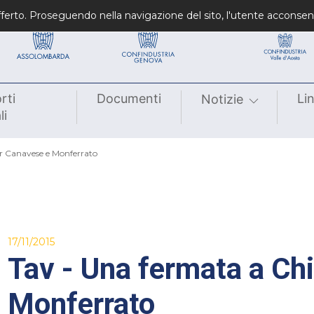
Confindustrie fondatrici
Confindustrie regiona
 offerto. Proseguendo nella navigazione del sito, l'utente acconsen
rti
Documenti
Li
Notizie
li
r Canavese e Monferrato
17/11/2015
Tav - Una fermata a Ch
Monferrato