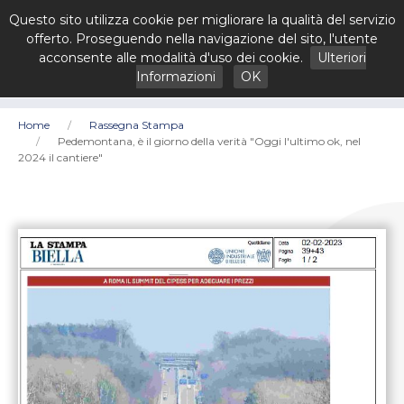
Questo sito utilizza cookie per migliorare la qualità del servizio
offerto. Proseguendo nella navigazione del sito, l'utente
acconsente alle modalità d'uso dei cookie.
Ulteriori
Informazioni
OK
Home
Rassegna Stampa
Pedemontana, è il giorno della verità "Oggi l'ultimo ok, nel
2024 il cantiere"