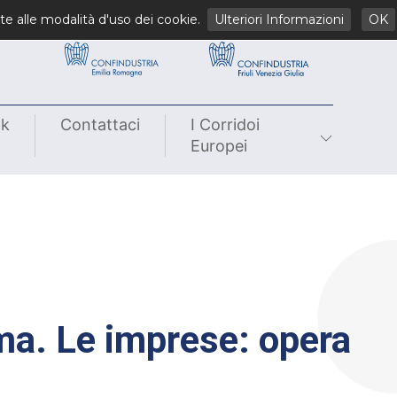
li
te alle modalità d'uso dei cookie.
Ulteriori Informazioni
OK
nk
Contattaci
I Corridoi
Europei
ma. Le imprese: opera