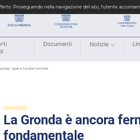
Confindustrie fondatrici
Confindustrie regiona
 offerto. Proseguendo nella navigazione del sito, l'utente acconsen
rti
Documenti
Li
Notizie
li
mprese: opera fondamentale
23/04/2021
La Gronda è ancora fer
fondamentale