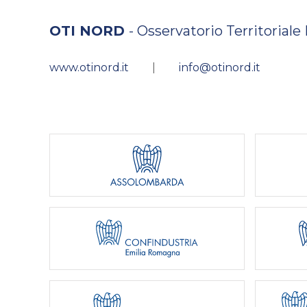
OTI NORD
- Osservatorio Territoriale
www.otinord.it
|
info@otinord.it